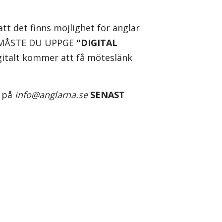
t det finns möjlighet för änglar
K MÅSTE DU UPPGE
"DIGITAL
talt kommer att få möteslänk
a på
info@anglarna.se
SENAST