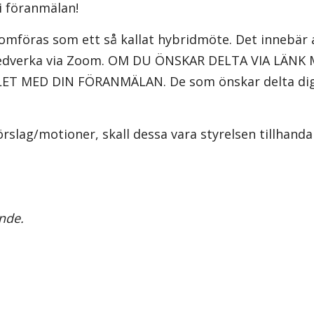
i föranmälan!
öras som ett så kallat hybridmöte. Det innebär at
t medverka via Zoom. OM DU ÖNSKAR DELTA VIA LÄN
ET MED DIN FÖRANMÄLAN. De som önskar delta digi
slag/motioner, skall dessa vara styrelsen tillhand
nde.