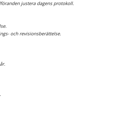
dföranden justera dagens protokoll.
lse.
ngs- och revisionsberättelse.
år.
.