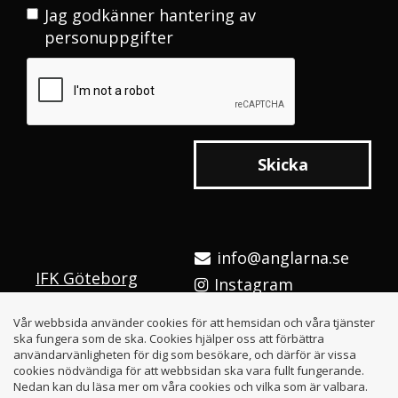
Jag godkänner
hantering av
personuppgifter
Skicka
info@anglarna.se
IFK Göteborg
Instagram
Integritetspolicy
Facebook
Vår webbsida använder cookies för att hemsidan och våra tjänster
Cookies
Youtube
ska fungera som de ska. Cookies hjälper oss att förbättra
användarvänligheten för dig som besökare, och därför är vissa
cookies nödvändiga för att webbsidan ska vara fullt fungerande.
Nedan kan du läsa mer om våra cookies och vilka som är valbara.