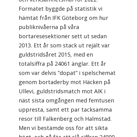
Formatet byggde på statistik vi
hämtat från IFK Göteborg om hur
publiknivåerna på våra
bortaresesektioner sett ut sedan
2013. Ett år som stack ut rejält var
guldstridsåret 2015, med en
totalsiffra på 24061 änglar. Ett år
som var delvis ”dopat” i spelschemat
genom bortaderby mot Häcken på
Ullevi, guldstridsmatch mot AIK i
näst sista omgången med femtusen
uppresta, samt ett par tacksamma
resor till Falkenberg och Halmstad.
Men vi bestämde oss för att sikta
högt, och gå för att slå siffran 24000.