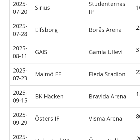
2025-
Studenternas
Sirius
1
07-20
IP
2025-
2
Elfsborg
Borås Arena
07-28
2025-
3
GAIS
Gamla Ullevi
08-11
2025-
2
Malmö FF
Eleda Stadion
07-23
2025-
1
BK Häcken
Bravida Arena
09-15
2025-
8
Östers IF
Visma Arena
09-29
2025-
2