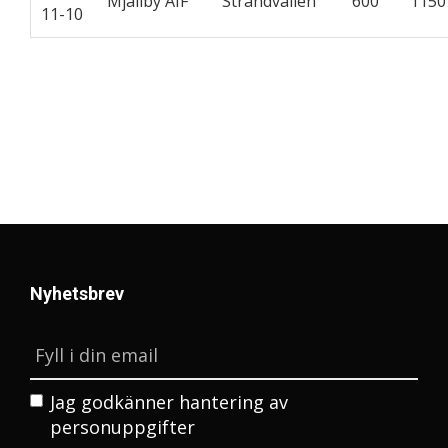
Mjällby AIF
Strandvallen
600
115
11-10
Nyhetsbrev
Jag godkänner
hantering av
personuppgifter