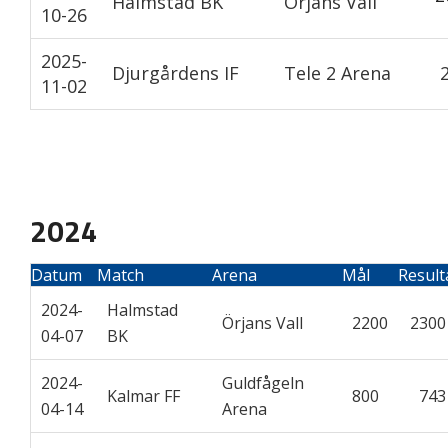
Halmstad BK
Örjans Vall
10-26
2025-
Djurgårdens IF
Tele 2 Arena
2
11-02
2024
Datum
Match
Arena
Mål
Result
2024-
Halmstad
Örjans Vall
2200
230
04-07
BK
2024-
Guldfågeln
Kalmar FF
800
74
04-14
Arena