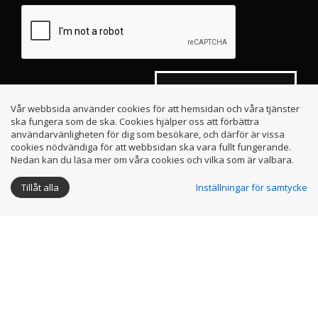
Skicka
Vår webbsida använder cookies för att hemsidan och våra tjänster
ska fungera som de ska. Cookies hjälper oss att förbättra
användarvänligheten för dig som besökare, och därför är vissa
cookies nödvändiga för att webbsidan ska vara fullt fungerande.
Nedan kan du läsa mer om våra cookies och vilka som är valbara.
info@anglarna.se
IFK Göteborg
Instagram
Tillåt alla
Inställningar för samtycke
Integritetspolicy
Facebook
Cookies
Youtube
0
kr
Producerad av
Highway Media