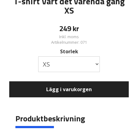
T-shirt Värt det varenda gång
XS
249
kr
Inkl. moms
Artikelnummer: 071
Storlek
Lägg i varukorgen
Produktbeskrivning